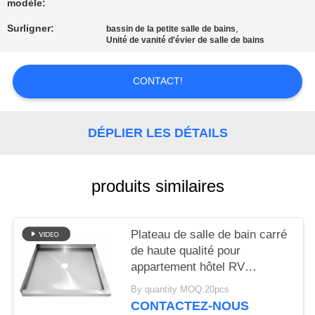
modèle:
SITE
Surligner:
,
bassin de la petite salle de bains
Unité de vanité d'évier de salle de bains
PRIVACY
POLICY
CONTACT!
DÉPLIER LES DÉTAILS
produits similaires
Plateau de salle de bain carré
de haute qualité pour
appartement hôtel RV
Portable des normes
By quantity MOQ:20pcs
américaines et européennes
CONTACTEZ-NOUS