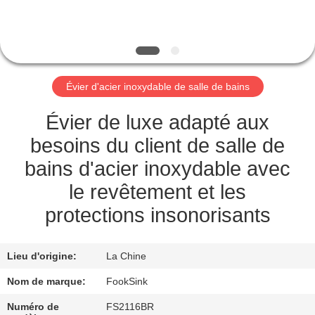
CONTRÔLE
DE
QUALITÉ
Évier d'acier inoxydable de salle de bains
CONTACTEZ-
Évier de luxe adapté aux
NOUS
besoins du client de salle de
bains d'acier inoxydable avec
DEMANDEZ
le revêtement et les
UNE
protections insonorisants
CITATION
Lieu d'origine:
La Chine
PLAN
Nom de marque:
FookSink
DU
Numéro de
FS2116BR