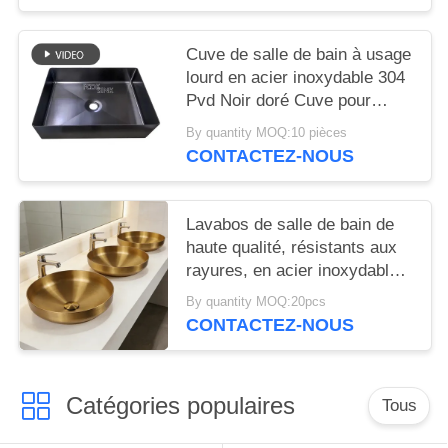
304 base de douche en acier
inoxydable
Cuve de salle de bain à usage
lourd en acier inoxydable 304
Pvd Noir doré Cuve pour
toilettes Hôtel de luxe au-
By quantity MOQ:10 pièces
dessus du comptoir
CONTACTEZ-NOUS
Lavabos de salle de bain de
haute qualité, résistants aux
rayures, en acier inoxydable
SS304, lavabo rond épais en
By quantity MOQ:20pcs
cuivre, lavabo à main
CONTACTEZ-NOUS
populaire en Europe, doré,
pour hôtel et appartement
Catégories populaires
Tous