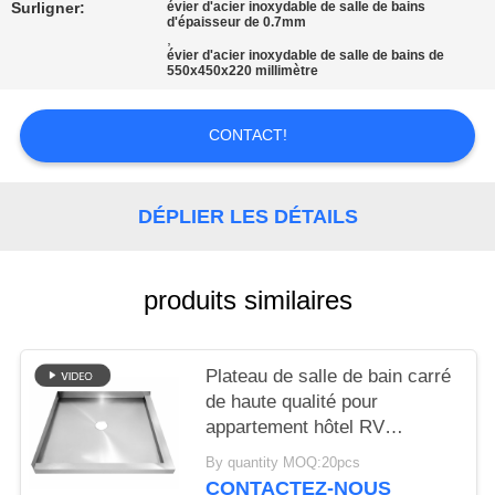
SITE
Surligner:
évier d'acier inoxydable de salle de bains
d'épaisseur de 0.7mm
,
évier d'acier inoxydable de salle de bains de
550x450x220 millimètre
PRIVACY
POLICY
CONTACT!
DÉPLIER LES DÉTAILS
produits similaires
Plateau de salle de bain carré
de haute qualité pour
appartement hôtel RV
Portable des normes
By quantity MOQ:20pcs
américaines et européennes
CONTACTEZ-NOUS