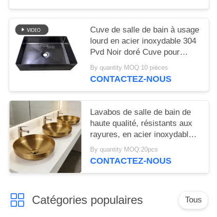
304 base de douche en acier
inoxydable
Cuve de salle de bain à usage
lourd en acier inoxydable 304
Pvd Noir doré Cuve pour
toilettes Hôtel de luxe au-
By quantity MOQ:10 pièces
dessus du comptoir
CONTACTEZ-NOUS
Lavabos de salle de bain de
haute qualité, résistants aux
rayures, en acier inoxydable
SS304, lavabo rond épais en
By quantity MOQ:20pcs
cuivre, lavabo à main
CONTACTEZ-NOUS
populaire en Europe, doré,
pour hôtel et appartement
Catégories populaires
Tous