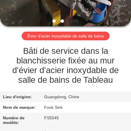
CONTRÔLE
DE
QUALITÉ
Évier d'acier inoxydable de salle de bains
CONTACTEZ-
Bâti de service dans la
NOUS
blanchisserie fixée au mur
d'évier d'acier inoxydable de
DEMANDEZ
salle de bains de Tableau
UNE
CITATION
Lieu d'origine:
Guangdong, Chine
Nom de marque:
Fook Sink
PLAN
Numéro de
FS5545
modèle:
DU