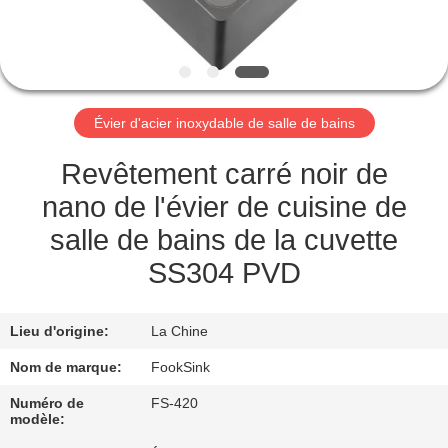
CONTRÔLE
DE
QUALITÉ
Évier d'acier inoxydable de salle de bains
CONTACTEZ-
Revêtement carré noir de
NOUS
nano de l'évier de cuisine de
salle de bains de la cuvette
DEMANDEZ
SS304 PVD
UNE
CITATION
Lieu d'origine:
La Chine
Nom de marque:
FookSink
PLAN
Numéro de
FS-420
modèle:
DU