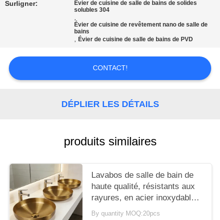
SITE
Surligner:
Évier de cuisine de salle de bains de solides
solubles 304
,
Évier de cuisine de revêtement nano de salle de
bains
PRIVACY
,
Évier de cuisine de salle de bains de PVD
POLICY
CONTACT!
DÉPLIER LES DÉTAILS
produits similaires
Lavabos de salle de bain de
haute qualité, résistants aux
rayures, en acier inoxydable
SS304, lavabo rond épais en
By quantity MOQ:20pcs