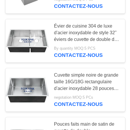
d'Undermount
CONTACTEZ-NOUS
CONTRÔLE
DE
120
Évier de cuisine 304 de luxe
QUALITÉ
d'acier inoxydable de style 32"
Évier de cuisine
éviers de cuvette de double de
x19 » Undermount
d'acier inoxydable
CONTACTEZ-
By quantity MOQ:5 PCS
CONTACTEZ-NOUS
NOUS
d'Undermount
DEMANDEZ
Cuvette simple noire de grande
taille 16G/18G rectangulaire
UNE
26
d'acier inoxydable 28 pouces
CITATION
d'évier de cuisine
Évier de cuisine
negotation MOQ:5 PCs
CONTACTEZ-NOUS
avec l'égouttoir
PLAN
DU
Pouces faits main de satin de