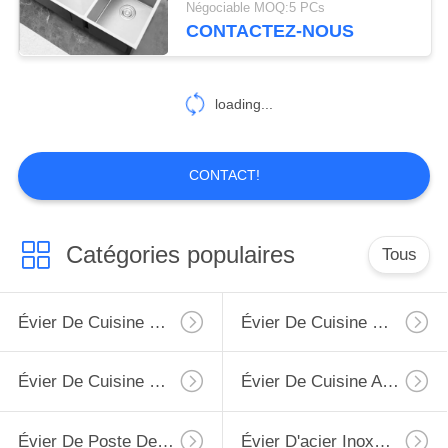
Négociable MOQ:5 PCs
CONTACTEZ-NOUS
11
Bas évier de clivage
loading...
CONTACT!
6
Catégories populaires
Tous
Éviers de luxe
d'acier inoxydable
Évier De Cuisine D'acier Inoxydable De Tablier
Évier De Cuisine Supérieur D'acier Inoxydable De Bâti
Évier De Cuisine D'acier Inoxydable D'Undermount
Évier De Cuisine Avec L'égouttoir
Évier De Poste De Travail De Cuisine
Évier D'acier Inoxydable De PVD