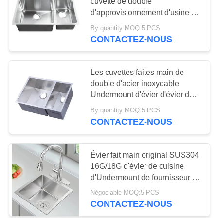
cuvette de double
SITE
d'approvisionnement d'usine 32
finissent des éviers de SUS304
By quantity MOQ:5 PCS
28
PRIVACY
Undermounted
CONTACTEZ-NOUS
Évier de poste de
POLICY
travail de cuisine
Les cuvettes faites main de
double d'acier inoxydable
Undermount d'évier d'évier de
cuisine descendent
By quantity MOQ:5 PCS
CONTACTEZ-NOUS
25
Évier d'acier
Évier fait main original SUS304
16G/18G d'évier de cuisine
inoxydable de PVD
d'Undermount de fournisseur de
2023 nouveaux modèles
Négociable MOQ:5 PCS
CONTACTEZ-NOUS