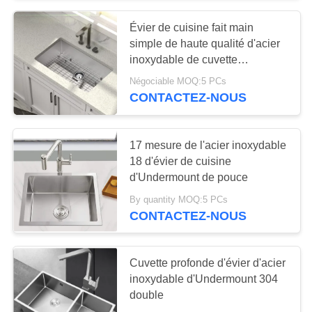
Évier de cuisine fait main
18
simple de haute qualité d'acier
Évier de cuisine
inoxydable de cuvette
d'Undermount
Négociable MOQ:5 PCs
simple de cuvette
CONTACTEZ-NOUS
17 mesure de l'acier inoxydable
18 d'évier de cuisine
d'Undermount de pouce
34
By quantity MOQ:5 PCs
Double évier de
CONTACTEZ-NOUS
cuisine de cuvette
Cuvette profonde d'évier d'acier
inoxydable d'Undermount 304
double