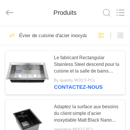
Stainless
Steel
Products
Produits
Factory.
All
Rights
Reserved.
Developed
MAISON
71
by
ECER
Évier de cuisine d'acier inoxydable d'Undermount
Évier de cuisine
PRODUITS
d'acier inoxydable
Le fabricant Rectangular
de tablier
Stainless Steel descend pour la
AU
cuisine et la salle de bains
SUJET
faites main
By quantity MOQ:5 PCs
DE
CONTACTEZ-NOUS
46
NOUS
Évier de cuisine
Adaptez la surface aux besoins
VISITE
du client simple d'acier
supérieur d'acier
inoxydable Matt Black Nano
D'USINE
inoxydable de bâti
d'évier de cuisine de cuvette
negotation MOQ:5 PCs