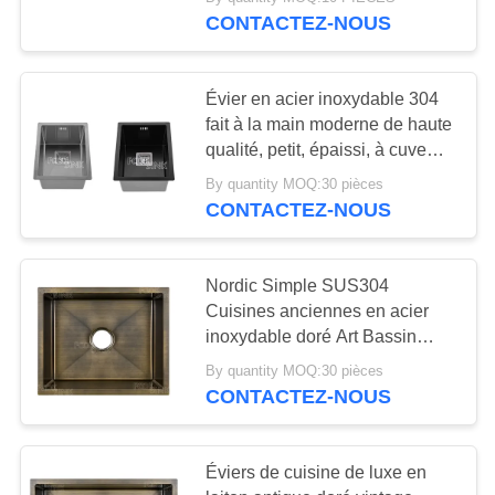
bassins Smart évier pour
CONTACTEZ-NOUS
CONTRÔLE
appartement populaire aux
États-Unis et au Canada
DE
Fregadero De Cocina
120
Évier en acier inoxydable 304
QUALITÉ
fait à la main moderne de haute
Évier de cuisine
qualité, petit, épaissi, à cuve
unique, nano noir, pour cuisine
d'acier inoxydable
CONTACTEZ-
By quantity MOQ:30 pièces
multifonctionnelle, design pour
CONTACTEZ-NOUS
NOUS
d'Undermount
bar et camping-car
DEMANDEZ
Nordic Simple SUS304
Cuisines anciennes en acier
UNE
26
inoxydable doré Art Bassin
CITATION
Cuisines de salle de bain
Évier de cuisine
By quantity MOQ:30 pièces
modernes rectangulaires Evier
CONTACTEZ-NOUS
De Cuisine Fabricant d'évier fait
avec l'égouttoir
PLAN
à la main en gros 550x450mm
Evier
DU
Éviers de cuisine de luxe en