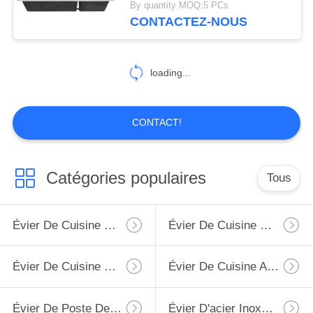
By quantity MOQ:5 PCs
cuvette
CONTACTEZ-NOUS
11
Bas évier de clivage
loading...
CONTACT!
6
Catégories populaires
Tous
Éviers de luxe
d'acier inoxydable
Évier De Cuisine D'acier Inoxydable De Tablier
Évier De Cuisine Supérieur D'acier Inoxydable De Bâti
Évier De Cuisine D'acier Inoxydable D'Undermount
Évier De Cuisine Avec L'égouttoir
Évier De Poste De Travail De Cuisine
Évier D'acier Inoxydable De PVD