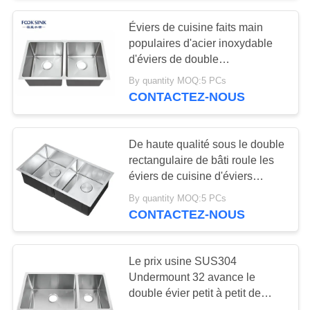
Éviers de cuisine faits main
18
populaires d'acier inoxydable
Évier de cuisine
d'éviers de double
d'Undermount d'article
By quantity MOQ:5 PCs
simple de cuvette
CONTACTEZ-NOUS
De haute qualité sous le double
rectangulaire de bâti roule les
éviers de cuisine d'éviers
34
d'acier inoxydable
By quantity MOQ:5 PCs
Double évier de
CONTACTEZ-NOUS
cuisine de cuvette
Le prix usine SUS304
Undermount 32 avance le
double évier petit à petit de
cuisine d'acier inoxydable de