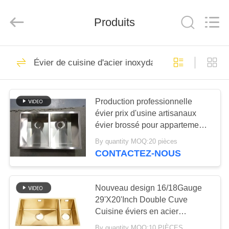
Stainless
Steel
Products
Produits
Factory.
All
Rights
Reserved.
Developed
MAISON
71
by
ECER
Évier de cuisine d'acier inoxydable d'Undermount
Évier de cuisine
PRODUITS
d'acier inoxydable
Production professionnelle
de tablier
évier prix d'usine artisanaux
AU
évier brossé pour appartement
SUJET
hôtel cuisine sous-montage
By quantity MOQ:20 pièces
DE
double bols 304 éviers de
CONTACTEZ-NOUS
cuisine en acier inoxydable
46
NOUS
Évier de cuisine
Nouveau design 16/18Gauge
VISITE
29'X20'Inch Double Cuve
supérieur d'acier
Cuisine éviers en acier
D'USINE
inoxydable de bâti
inoxydable Pvd évier doré
By quantity MOQ:10 PIÈCES