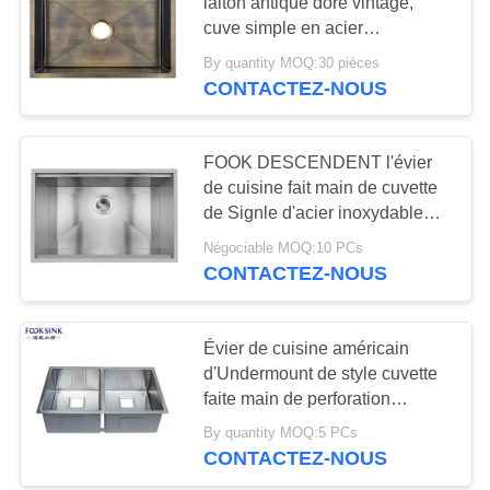
laiton antique doré vintage,
SITE
cuve simple en acier
inoxydable 304, finition PVD,
By quantity MOQ:30 pièces
28
PRIVACY
lavabo sous plan pour ferme
CONTACTEZ-NOUS
rustique, évier de cuisine en
Évier de poste de
POLICY
bronze pour appartement
travail de cuisine
FOOK DESCENDENT l'évier
de cuisine fait main de cuvette
de Signle d'acier inoxydable
d'Underment 304 avec le rebord
Négociable MOQ:10 PCs
CONTACTEZ-NOUS
25
Évier d'acier
Évier de cuisine américain
d'Undermount de style cuvette
inoxydable de PVD
faite main de perforation
rectangulaire de l'acier
By quantity MOQ:5 PCs
inoxydable 304 de double
CONTACTEZ-NOUS