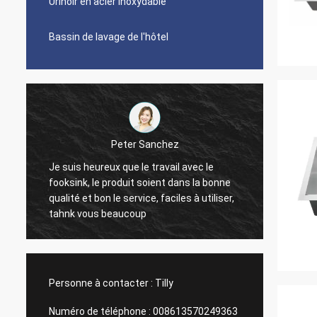
Urinoir en acier inoxydable
Bassin de lavage de l'hôtel
Peter Sanchez
Je suis heureux que le travail avec le
Il est 
fooksink, le produit soient dans la bonne
sont pa
qualité et bon le service, faciles à utiliser,
nettoy
tahnk vous beaucoup
douleu
je les aime. La section
toujour
regard
Personne à contacter :
Tilly
Numéro de téléphone :
008613570249363