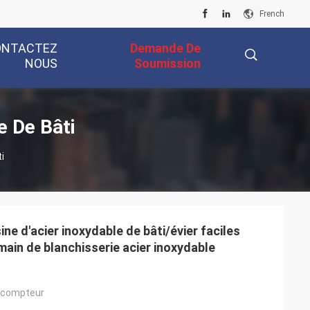
French
ONTACTEZ
Demande De
NOUS
Soumission
描
e De Bâti
i
述
sine d'acier inoxydable de bâti/évier faciles
main de blanchisserie acier inoxydable
 compteur