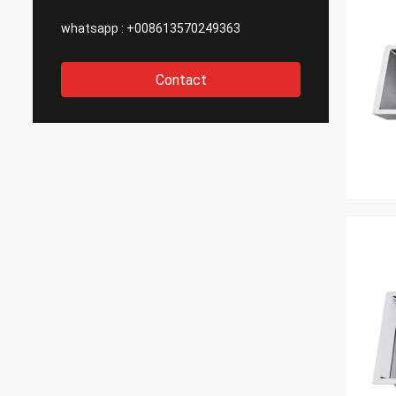
whatsapp :
+008613570249363
Contact