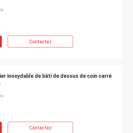
le
Contactez
acier inoxydable de bâti de dessus de coin carré
s
le
Contactez