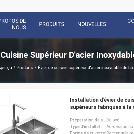
PROPOS DE
C
PRODUITS
NOUVELLES
NOUS
 Cuisine Supérieur D'acier Inoxydabl
Aperçu
/
Produits
/
Évier de cuisine supérieur d'acier inoxydable de bât
Installation d'évier de cui
supérieurs fabriqués à la 
Préparation de surface:
Balayé
Type d'installation:
Au-dessus du
Forme de cuvette:
Rectangulaire