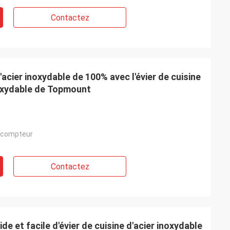
Contactez
d'acier inoxydable de 100% avec l'évier de cuisine
noxydable de Topmount
lman
t et
sseur est amical
 compteur
in au sujet de ce
Contactez
ide et facile d'évier de cuisine d'acier inoxydable