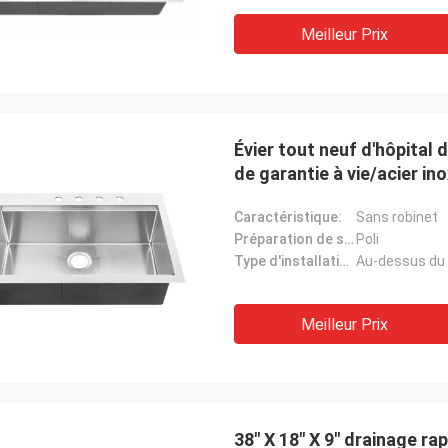
Meilleur Prix
Évier tout neuf d'hôpital 
de garantie à vie/acier i
Gilder de Michelle
Alan Yude
Caractéristique:
Sans robinet
grand. Nous l'aimons. Les coins ne
L'évier sont très excellen
Préparation de surface:
Poli
s trop pointus ainsi il est facile de
professionnel, le fourni
Type d'installation:
Au-dessus du
er. Les supports peuvent être une
et utile, ils sont très so
r à nettoyer mais combinaison que
qui nos besoins.
Meilleur Prix
 plus petite est
s une taille convenable. Elle
e très élégante.
38" X 18" X 9" drainage rap