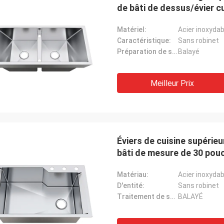
de bâti de dessus/évier c
Matériel:
Acier inoxydab
Caractéristique:
Sans robinet
Préparation de surface:
Balayé
Meilleur Prix
Éviers de cuisine supérie
bâti de mesure de 30 pouce
Matériau:
Acier inoxydab
D'entité:
Sans robinet
Traitement de surface:
BALAYÉ