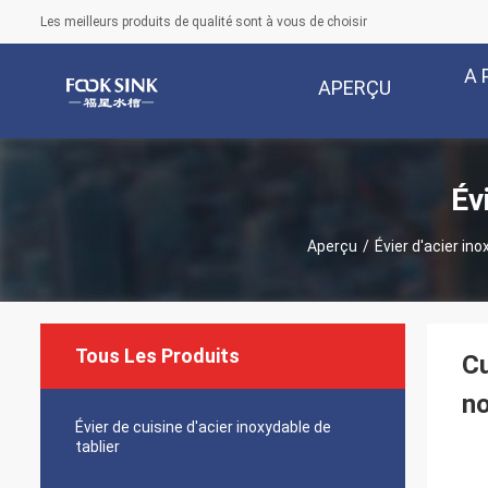
Les meilleurs produits de qualité sont à vous de choisir
A 
APERÇU
Év
Aperçu
/
Évier d'acier in
Tous Les Produits
Cu
n
Évier de cuisine d'acier inoxydable de
tablier