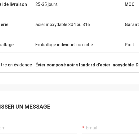
ai de livraison
25-35 jours
MOQ
ériel
acier inoxydable 304 ou 316
Garant
allage
Emballage individuel ou niché
Port
le
Alan Yudelman
tre en évidence
Évier composé noir standard d'acier inoxydable
,
D
Les coins ne
L'évier sont très excellent et
 est facile de
professionnel, le fournisseur est amical
ent être une
et utile, ils sont très soin au sujet de ce
binaison que
qui nos besoins.
ISSER UN MESSAGE
. Elle