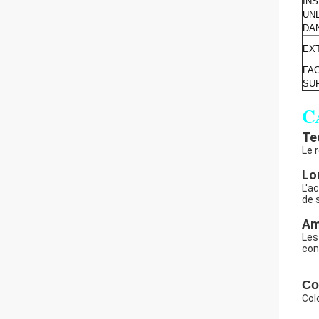
IN
UN
DAN
EX
FA
SU
C
Te
Le 
Lo
L'a
de 
Am
Les
con
Co
Colo