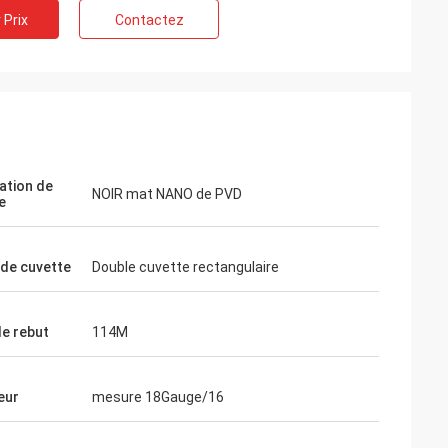
 Prix
Contactez
ation de
NOIR mat NANO de PVD
e
de cuvette
Double cuvette rectangulaire
de rebut
114M
eur
mesure 18Gauge/16