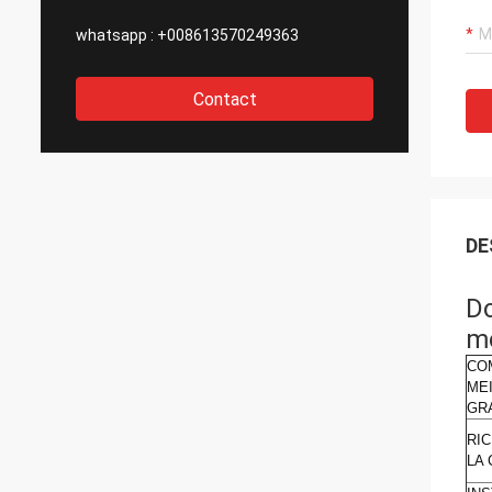
whatsapp :
+008613570249363
Contact
DE
Do
mo
CO
ME
GR
RI
LA