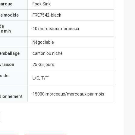
marque
Fook Sink
e modèle
FRE7542-black
de
10 morceaux/morceaux
e min
Négociable
'emballage
carton ou niché
ivraison
25-35 jours
s de
L/C, T/T
15000 morceaux/morceaux par mois
isionnement