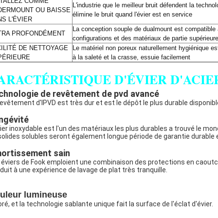
STALLEZ COMME
L'industrie que le meilleur bruit défendent la technol
DERMOUNT OU BAISSE
élimine le bruit quand l'évier est en service
S L'ÉVIER
La conception souple de dualmount est compatibl
TRA PROFONDÉMENT
configurations et des matériaux de partie supérieur
CILITÉ DE NETTOYAGE
Le matériel non poreux naturellement hygiénique es
PÉRIEURE
à la saleté et la crasse, essuie facilement
ARACTÉRISTIQUE D'ÉVIER D'ACI
chnologie de revêtement de pvd avancé
revêtement d'IPVD est très dur et est le dépôt le plus durable disponibl
ngévité
cier inoxydable est l'un des matériaux les plus durables a trouvé le mon
solides solubles seront également longue période de garantie durable
ortissement sain
 éviers de Fook emploient une combinaison des protections en caoutcho
duit à une expérience de lavage de plat très tranquille.
uleur lumineuse
ré, et la technologie sablante unique fait la surface de l'éclat d'évier.