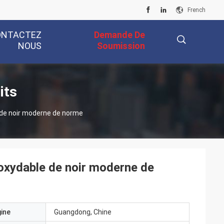
French
ONTACTEZ
Demande De
NOUS
Soumission
描
its
 de noir moderne de norme
述
noxydable de noir moderne de
gine
Guangdong, Chine