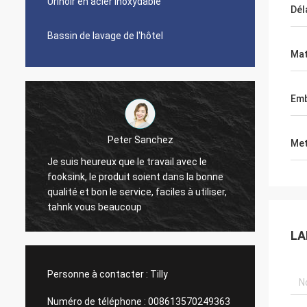
Urinoir en acier inoxydable
Dél
Bassin de lavage de l'hôtel
Mat
Emb
Peter Sanchez
Gilder de Michel
Met
reux que le travail avec le
Il est grand. Nous l'aimons. 
e produit soient dans la bonne
sont pas trop pointus ainsi il
on le service, faciles à utiliser,
nettoyer. Les supports peuv
s beaucoup
douleur à nettoyer mais com
je les aime. La section plus petite est
LA
toujours une taille convenable
regarde très élégante.
Personne à contacter :
Tilly
Numéro de téléphone :
008613570249363