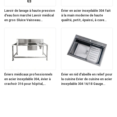
Lavoir de lavage à haute pression
Évier en acier inoxydable 304 fait
d'eau bon marché Lavoir médical
à la main moderne de haute
en gros Sluice Vaisseau
qualité, petit, épaissi, à cuve
d'évacuation de l'évier Lavoir
unique, nano noir, pour cuisine
d'hôpital populaire en Afrique
multifonctionnelle, design pour
bar et camping-car
Éviers médicaux professionnels
Évier en nid d'abeille en relief pour
en acier inoxydable 304, évier à
la cuisine Evier de cuisine en acier
crachoir 316 pour hôpital,
inoxydable 304 16/18 Gauge
laboratoire, clinique commerciale,
Populaire Résistant aux rayures
évier sur pied, lavabo
et silencieux Evier de lavage nano