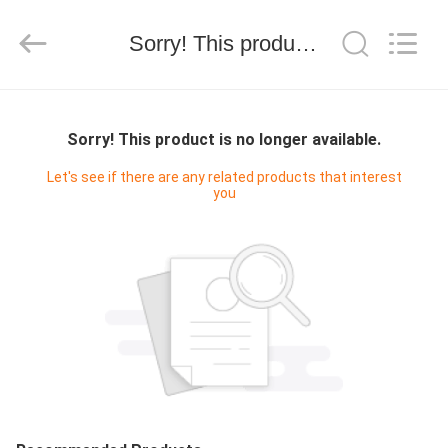
Stainless
Steel
Products
Sorry! This product is no longer available.
Factory.
All
Rights
Reserved.
Developed
MAISON
by
ECER
Sorry! This product is no longer available.
PRODUITS
Let's see if there are any related products that interest
you
AU
SUJET
DE
NOUS
VISITE
D'USINE