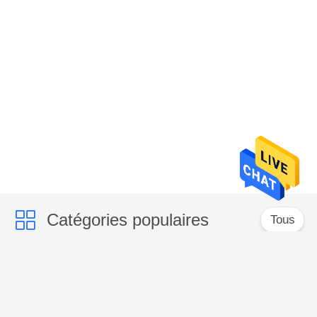
Catégories populaires
Tous
Évier De Cuisine D'acier Inoxydable De Tablier
Évier De Cuisine Supérieur D'acier Inoxydable De Bâti
Évier De Cuisine D'acier Inoxydable D'Undermount
Évier De Cuisine Avec L'égouttoir