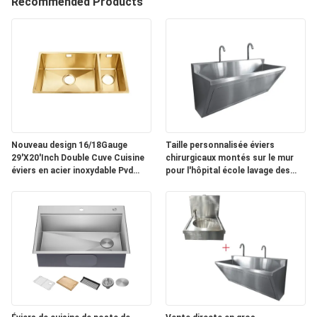
Recommended Products
CONTRÔLE
DE
QUALITÉ
CONTACTEZ-
NOUS
Nouveau design 16/18Gauge
Taille personnalisée éviers
29'X20'Inch Double Cuve Cuisine
chirurgicaux montés sur le mur
éviers en acier inoxydable Pvd
pour l'hôpital école lavage des
DEMANDEZ
évier doré bassins Smart évier
mains prix d'usine évier en acier
pour appartement populaire aux
inoxydable commercial
UNE
États-Unis et au Canada
Wandwaschbecken Edelstahl
Fregadero De Cocina
CITATION
PLAN
DU