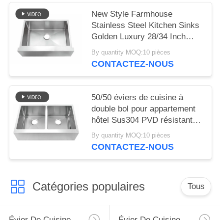
New Style Farmhouse
Stainless Steel Kitchen Sinks
Golden Luxury 28/34 Inch
Apron Front 18 Gauge
By quantity MOQ:10 pièces
Brushed Finish Noir Matte
CONTACTEZ-NOUS
Nano Sink est équipé d'un
évier en acier
50/50 éviers de cuisine à
double bol pour appartement
hôtel Sus304 PVD résistant
aux rayures Black Apron
By quantity MOQ:10 pièces
Evier populaire Vente à chaud
CONTACTEZ-NOUS
Evier avec accessoires
égoutter panier
Catégories populaires
Tous
Évier De Cuisine D'acier Inoxydable De Tablier
Évier De Cuisine Supérieur D'acier Inoxydable De Bâti