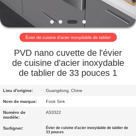
CONTRÔLE
DE
QUALITÉ
Évier de cuisine d'acier inoxydable de tablier
CONTACTEZ-
PVD nano cuvette de l'évier
NOUS
de cuisine d'acier inoxydable
de tablier de 33 pouces 1
DEMANDEZ
UNE
Lieu d'origine:
Guangdong, Chine
CITATION
Nom de marque:
Fook Sink
Numéro de
AS3322
modèle:
PLAN
DU
Surligner:
Évier de cuisine d'acier inoxydable de tablier de
33 pouces