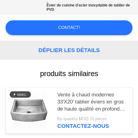
,
SITE
Évier de cuisine d'acier inoxydable de tablier de
PVD
PRIVACY
CONTACT!
POLICY
DÉPLIER LES DÉTAILS
produits similaires
Vente à chaud modernes
33'X20' tablier éviers en gros
de haute qualité en profondeur
en 10 pouces marteau motifs
By quantity MOQ:10 pièces
bord cuisine éviers Fregadero
CONTACTEZ-NOUS
De Cocina