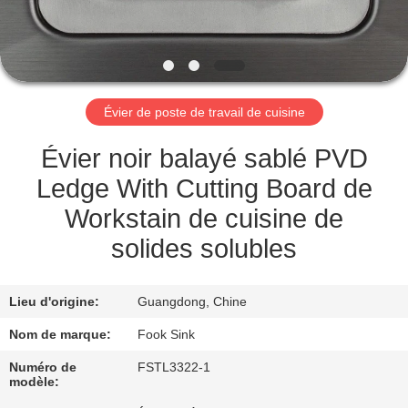
CONTRÔLE
DE
QUALITÉ
Évier de poste de travail de cuisine
CONTACTEZ-
Évier noir balayé sablé PVD
NOUS
Ledge With Cutting Board de
Workstain de cuisine de
DEMANDEZ
solides solubles
UNE
CITATION
Lieu d'origine:
Guangdong, Chine
Nom de marque:
Fook Sink
PLAN
Numéro de
FSTL3322-1
modèle:
DU