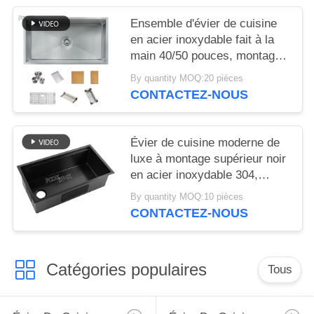
maison laver les aliments
Baisns
Ensemble d'évier de cuisine
en acier inoxydable fait à la
main 40/50 pouces, montage
sous plan, cuve simple et
By quantity MOQ:20 pièces
double, surface brossée
CONTACTEZ-NOUS
Évier de cuisine moderne de
luxe à montage supérieur noir
en acier inoxydable 304,
épaisseur 1,2/1,5 mm, évier
By quantity MOQ:10 pièces
de cuisine fait main avec
CONTACTEZ-NOUS
rebord, finition brossée, évier
de poste de travail à montage
sous plan avec accessoires
Catégories populaires
Tous