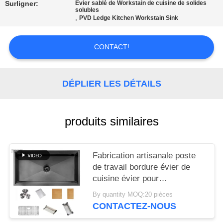
SITE
Surligner:
Évier sablé de Workstain de cuisine de solides
solubles
,
PVD Ledge Kitchen Workstain Sink
PRIVACY
CONTACT!
POLICY
DÉPLIER LES DÉTAILS
produits similaires
Fabrication artisanale poste
de travail bordure évier de
cuisine évier pour
appartement Bar 304 en acier
By quantity MOQ:20 pièces
inoxydable 16/18 calibre évier
CONTACTEZ-NOUS
de cuisine sous-monté