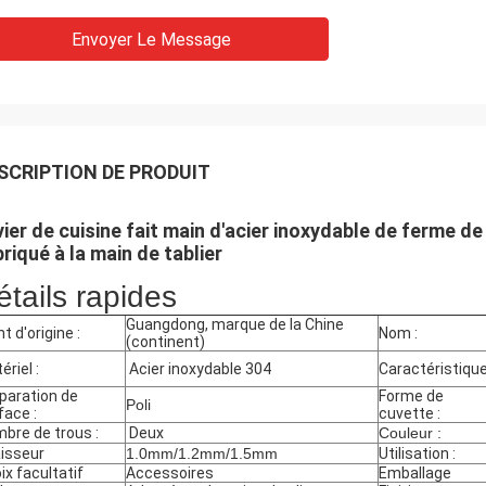
Envoyer Le Message
SCRIPTION DE PRODUIT
vier de cuisine fait main d'acier inoxydable de ferme 
riqué à la main de tablier
étails rapides
Guangdong, marque de la Chine
t d'origine :
Nom :
(continent)
ériel :
Acier inoxydable 304
Caractéristiqu
paration de
Forme de
Poli
face :
cuvette :
bre de trous :
Deux
Couleur :
isseur
1.0mm/1.2mm/1.5mm
Utilisation :
ix facultatif
Accessoires
Emballage