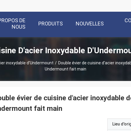
PROPOS DE
C
PRODUITS
NOUVELLES
NOUS
isine D'acier Inoxydable D'Undermo
acier inoxydable d'Undermount
/
Double évier de cuisine d'acier inoxyda
Undermount fait main
uble évier de cuisine d'acier inoxydable d
dermount fait main
Lieu d'ori