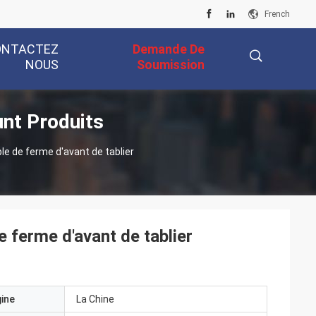
French
ONTACTEZ
Demande De
NOUS
Soumission
unt Produits
描
ble de ferme d'avant de tablier
述
e ferme d'avant de tablier
gine
La Chine