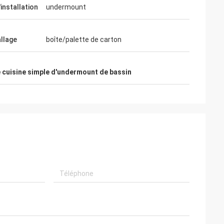
installation
undermount
llage
boîte/palette de carton
e cuisine simple d'undermount de bassin
cal
ce