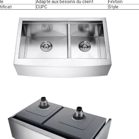
le
Adapté aux besoins du client
Finition
tificat
CUPC
Style