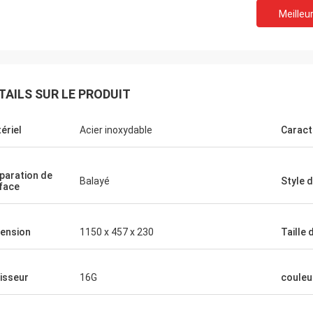
Meilleur
TAILS SUR LE PRODUIT
ériel
Acier inoxydable
Caract
paration de
Balayé
Style d
face
ension
1150 x 457 x 230
Taille 
isseur
16G
couleu