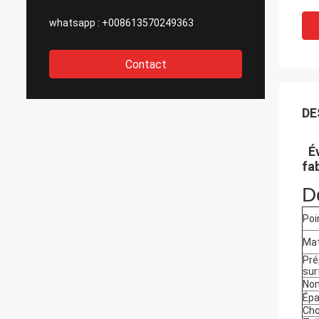
whatsapp :
+008613570249363
Contact
DE
É
fab
D
Poin
Mat
Pré
sur
Nom
Épa
Cho