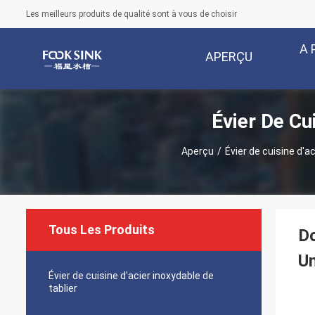
Les meilleurs produits de qualité sont à vous de choisir
A 
APERÇU
Évier De Cu
Aperçu
/
Évier de cuisine d'
Tous Les Produits
Do
Un
Évier de cuisine d'acier inoxydable de
tablier