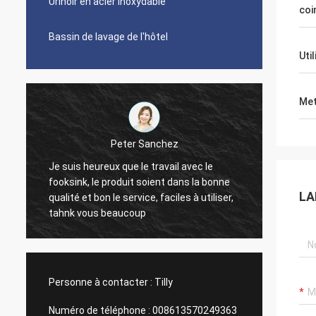
Urinoir en acier inoxydable
coi
Bassin de lavage de l'hôtel
Uti
Met
Peter Sanchez
Gilder 
 suis heureux que le travail avec le
Il est grand. Nous l
oksink, le produit soient dans la bonne
sont pas trop pointus
LA
alité et bon le service, faciles à utiliser,
nettoyer. Les suppo
ahnk vous beaucoup
douleur à nettoyer
je les aime. La section plus petite est
toujours une taille 
regarde très élégan
Personne à contacter :
Tilly
Numéro de téléphone :
008613570249363