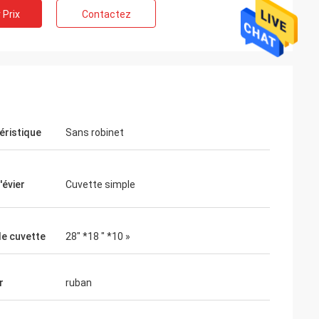
 Prix
Contactez
éristique
Sans robinet
'évier
Cuvette simple
de cuvette
28" *18 " *10 »
r
ruban