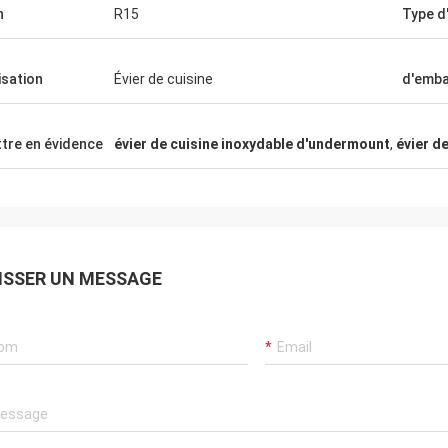
n
R15
Type d'
lisation
Évier de cuisine
d'emba
tre en évidence
évier de cuisine inoxydable d'undermount
,
évier d
de Michelle
Alan Yudelman
'aimons. Les coins ne
L'évier sont très excellent et
 ainsi il est facile de
professionnel, le fournisseur est ami
ISSER UN MESSAGE
rts peuvent être une
et utile, ils sont très soin au sujet de 
 mais combinaison que
qui nos besoins.
convenable. Elle
te.