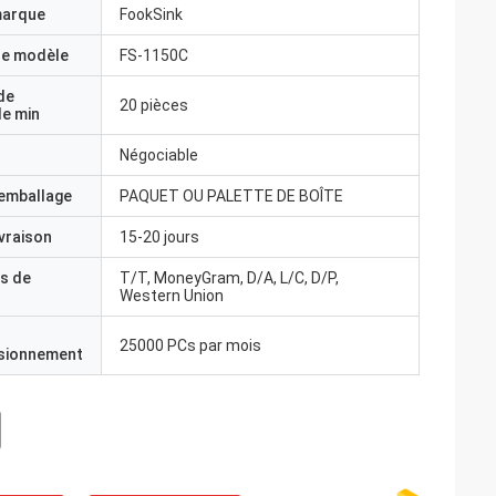
marque
FookSink
e modèle
FS-1150C
de
20 pièces
e min
Négociable
'emballage
PAQUET OU PALETTE DE BOÎTE
ivraison
15-20 jours
s de
T/T, MoneyGram, D/A, L/C, D/P,
Western Union
25000 PCs par mois
isionnement