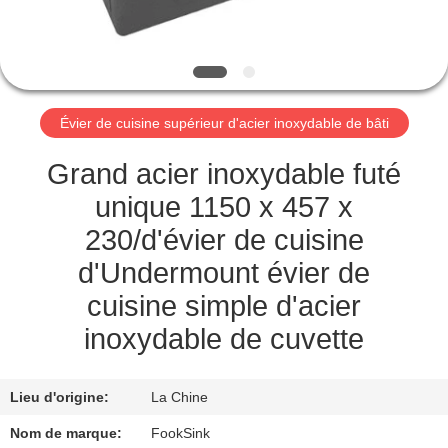
CONTRÔLE
DE
QUALITÉ
Évier de cuisine supérieur d'acier inoxydable de bâti
CONTACTEZ-
Grand acier inoxydable futé
NOUS
unique 1150 x 457 x
230/d'évier de cuisine
DEMANDEZ
d'Undermount évier de
UNE
cuisine simple d'acier
CITATION
inoxydable de cuvette
PLAN
Lieu d'origine:
La Chine
DU
Nom de marque:
FookSink