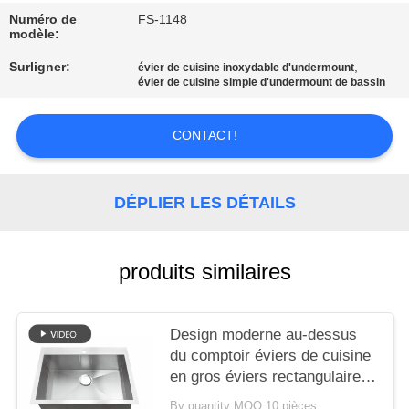
SITE
Numéro de
FS-1148
modèle:
PRIVACY
Surligner:
,
évier de cuisine inoxydable d'undermount
évier de cuisine simple d'undermount de bassin
POLICY
CONTACT!
DÉPLIER LES DÉTAILS
produits similaires
Design moderne au-dessus
du comptoir éviers de cuisine
en gros éviers rectangulaires
nano noir 304 en acier
By quantity MOQ:10 pièces