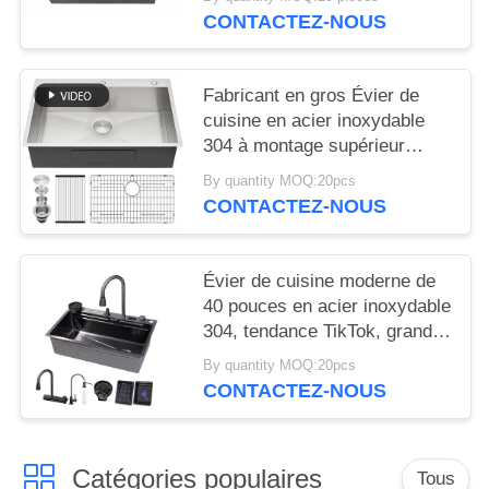
inoxydable
CONTACTEZ-NOUS
Fabricant en gros Évier de
cuisine en acier inoxydable
304 à montage supérieur
30x22x10 pouces Nano Noir
By quantity MOQ:20pcs
Mat Évier à encastrer avec
CONTACTEZ-NOUS
égouttoir Fregadero De
Cocina brossé
Évier de cuisine moderne de
40 pouces en acier inoxydable
304, tendance TikTok, grand
évier de poste de travail doré,
By quantity MOQ:20pcs
robinet cascade une pièce,
CONTACTEZ-NOUS
évier de cuisine bionique en
nid d'abeille noir
Catégories populaires
Tous