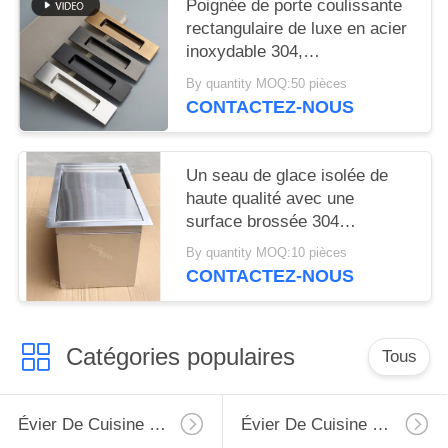
Poignée de porte coulissante
rectangulaire de luxe en acier
inoxydable 304,
personnalisée, vente en gros
By quantity MOQ:50 pièces
d'usine, poignées de traction
CONTACTEZ-NOUS
affleurantes, noir mat
Un seau de glace isolée de
haute qualité avec une
surface brossée 304
contenant une poubelle de
By quantity MOQ:10 pièces
glace en acier inoxydable
CONTACTEZ-NOUS
personnalisable
Catégories populaires
Tous
Évier De Cuisine D'acier Inoxydable De Tablier
Évier De Cuisine Supérieur D'acier Inoxydable De Bâti