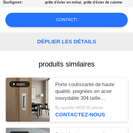
SITE
Surligner:
,
grille d'évier en métal
grille d'évier de cuisine
CONTACT!
PRIVACY
POLICY
DÉPLIER LES DÉTAILS
produits similaires
Porte coulissante de haute
qualité, poignées en acier
inoxydable 304 taille
personnalisée, face brossée,
By quantity MOQ:50 pièces
adaptée aux poignées de
CONTACTEZ-NOUS
porte et de tiroir, résistante
aux rayures