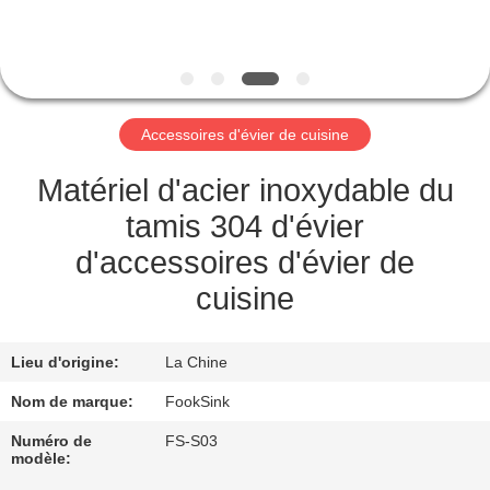
CONTRÔLE
DE
QUALITÉ
Accessoires d'évier de cuisine
CONTACTEZ-
Matériel d'acier inoxydable du
NOUS
tamis 304 d'évier
d'accessoires d'évier de
DEMANDEZ
cuisine
UNE
CITATION
Lieu d'origine:
La Chine
Nom de marque:
FookSink
PLAN
Numéro de
FS-S03
modèle:
DU