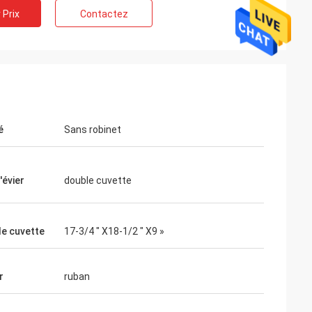
 Prix
Contactez
é
Sans robinet
'évier
double cuvette
de cuvette
17-3/4 " X18-1/2 " X9 »
r
ruban