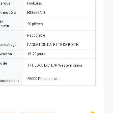
marque
FookSink
e modèle
FS8652A-R
de
20 pièces
e min
Négociable
'emballage
PAQUET OU PALETTE DE BOÎTE
ivraison
15-20 jours
s de
T/T, , D/A, L/C, D/P, Western Union
25000 PCs par mois
isionnement