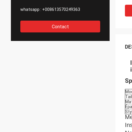
whatsapp :
+008613570249363
Contact
DE
Sp
Mo
Tail
Mat
Épa
Sty
Me
In