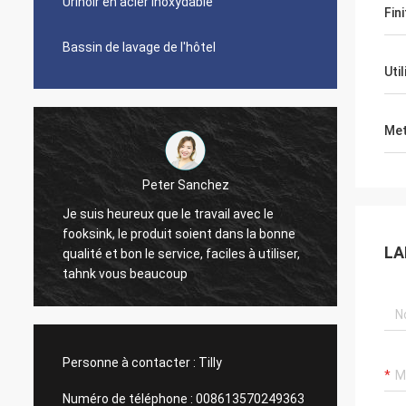
Urinoir en acier inoxydable
Fini
Bassin de lavage de l'hôtel
Uti
Met
eter Sanchez
Gilder de Michelle
 que le travail avec le
Il est grand. Nous l'aimons. Les 
oduit soient dans la bonne
sont pas trop pointus ainsi il est
LA
e service, faciles à utiliser,
nettoyer. Les supports peuvent 
aucoup
douleur à nettoyer mais combin
je les aime. La section plus petite est
toujours une taille convenable. El
regarde très élégante.
Personne à contacter :
Tilly
Numéro de téléphone :
008613570249363