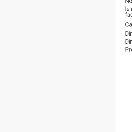
No
le
fa
Ca
Di
Di
Pr