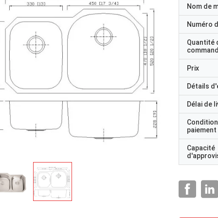
Nom de 
Numéro d
Quantité 
command
Prix
Détails d
Délai de l
Condition
paiement
Capacité
d'approv