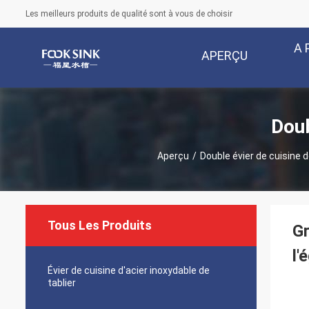
Les meilleurs produits de qualité sont à vous de choisir
A 
APERÇU
Doub
Aperçu
/
Double évier de cuisine 
Tous Les Produits
Gr
l'
Évier de cuisine d'acier inoxydable de
tablier