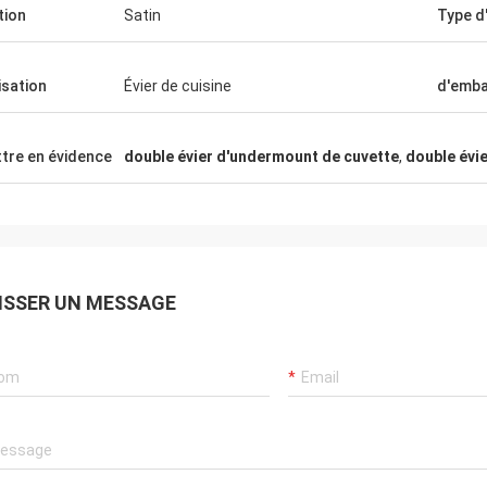
tion
Satin
Type d'
lisation
Évier de cuisine
d'emba
tre en évidence
double évier d'undermount de cuvette
,
double évie
Alan Yudelman
coins ne
L'évier sont très excellent et
 facile de
professionnel, le fournisseur est amical
ISSER UN MESSAGE
être une
et utile, ils sont très soin au sujet de ce
aison que
qui nos besoins.
le