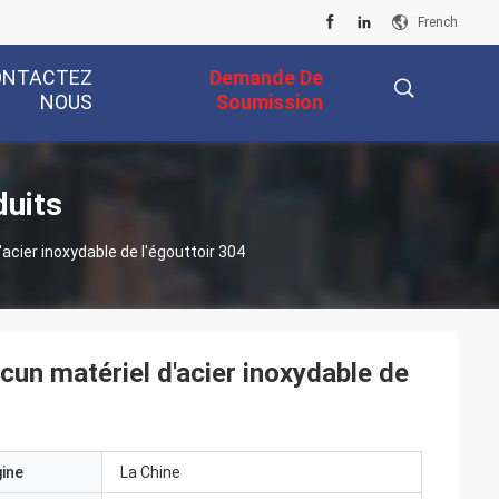
French
ONTACTEZ
Demande De
NOUS
Soumission
描
duits
acier inoxydable de l'égouttoir 304
述
cun matériel d'acier inoxydable de
gine
La Chine