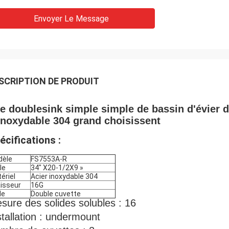
Envoyer Le Message
SCRIPTION DE PRODUIT
le doublesink simple simple de bassin d'évier de
inoxydable 304 grand choisissent
écifications :
dèle
FS7553A-R
le
34" X20-1/2X9 »
ériel
Acier inoxydable 304
isseur
16G
le
Double cuvette
sure des solides solubles : 16
stallation : undermount