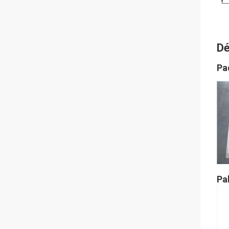
Dé
Pa
Pa