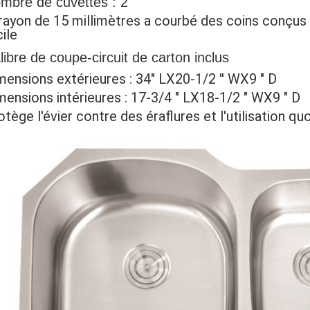
mbre de cuvettes : 2
 rayon de 15 millimètres a courbé des coins conçus 
cile
libre de coupe-circuit de carton inclus
mensions extérieures : 34" LX20-1/2 '' WX9 " D
mensions intérieures : 17-3/4 " LX18-1/2 " WX9 " D
otège l'évier contre des éraflures et l'utilisation q