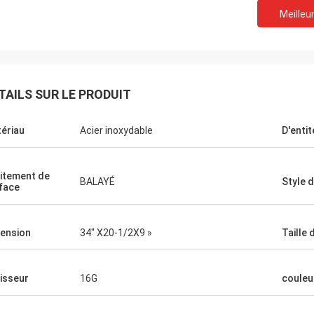
Meilleur
TAILS SUR LE PRODUIT
ériau
Acier inoxydable
D'entit
itement de
BALAYÉ
Style d
face
ension
34" X20-1/2X9 »
Taille 
isseur
16G
couleu