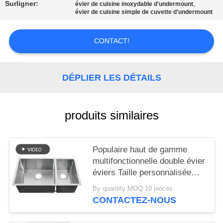
SITE
Surligner:
,
évier de cuisine inoxydable d'undermount
évier de cuisine simple de cuvette d'undermount
PRIVACY
CONTACT!
POLICY
DÉPLIER LES DÉTAILS
produits similaires
Populaire haut de gamme
multifonctionnelle double évier
éviers Taille personnalisée
Fabriqué à la main Sus304 en
By quantity MOQ:10 pièces
acier inoxydable sous-monté
CONTACTEZ-NOUS
durable éviers de cuisine
résistants aux rayures