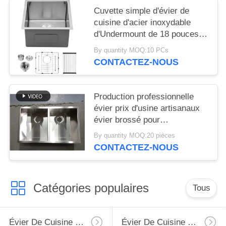
Cuvette simple d'évier de
cuisine d'acier inoxydable
d'Undermount de 18 pouces
pour l'appartement
By quantity MOQ:10 PCs
CONTACTEZ-NOUS
Production professionnelle
évier prix d'usine artisanaux
évier brossé pour
appartement hôtel cuisine
By quantity MOQ:20 pièces
sous-montage double bols
CONTACTEZ-NOUS
304 éviers de cuisine en acier
inoxydable
Catégories populaires
Tous
Évier De Cuisine D'acier Inoxydable De Tablier
Évier De Cuisine Supérieur D'acier Inoxydable De Bâti