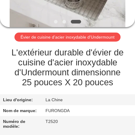
CONTRÔLE
DE
QUALITÉ
Évier de cuisine d'acier inoxydable d'Undermount
CONTACTEZ-
L'extérieur durable d'évier de
NOUS
cuisine d'acier inoxydable
d'Undermount dimensionne
DEMANDEZ
25 pouces X 20 pouces
UNE
CITATION
Lieu d'origine:
La Chine
Nom de marque:
FURONGDA
PLAN
Numéro de
T2520
modèle:
DU