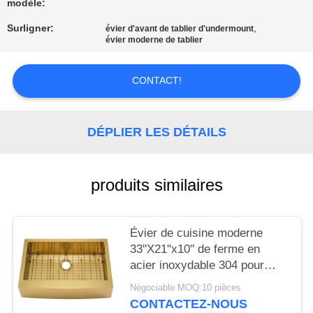
modèle:
SITE
Surligner:
,
évier d'avant de tablier d'undermount
évier moderne de tablier
PRIVACY
POLICY
CONTACT!
DÉPLIER LES DÉTAILS
produits similaires
Évier de cuisine moderne
33''X21''x10'' de ferme en
acier inoxydable 304 pour
évier de ferme de cuisine à
Négociable MOQ:10 pièces
tablier Pvd doré résistant aux
CONTACTEZ-NOUS