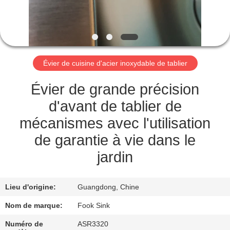
CONTRÔLE
DE
QUALITÉ
Évier de cuisine d'acier inoxydable de tablier
CONTACTEZ-
Évier de grande précision
NOUS
d'avant de tablier de
mécanismes avec l'utilisation
DEMANDEZ
de garantie à vie dans le
UNE
jardin
CITATION
Lieu d'origine:
Guangdong, Chine
PLAN
Nom de marque:
Fook Sink
DU
Numéro de
ASR3320