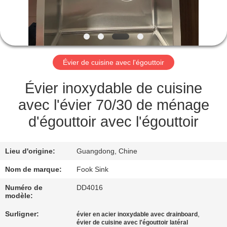
CONTRÔLE
DE
QUALITÉ
Évier de cuisine avec l'égouttoir
CONTACTEZ-
Évier inoxydable de cuisine
NOUS
avec l'évier 70/30 de ménage
d'égouttoir avec l'égouttoir
DEMANDEZ
UNE
Lieu d'origine:
Guangdong, Chine
CITATION
Nom de marque:
Fook Sink
Numéro de
DD4016
modèle:
PLAN
DU
Surligner:
,
évier en acier inoxydable avec drainboard
évier de cuisine avec l'égouttoir latéral